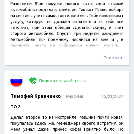
Разозлили !При покупке нового авто, свой стырый
автомобиль продала в трейд ин. Так вот !Право выбора
на снятие с учета самостоятельно нет. Тебе навязывают
услугу, которую ты должен оплатить и за тебя все
сделают, при этом обещая сделать скидку в счет
старого автомобиля. Спустя три недели ожидания!!
Автомобиль по- прежнему числится на мне и , в
принципе, никто не собирается ничего делать .
Позвонив в салон, говорят, что вы должны все сделать
самостоятельно, так как с 1 марта вступил новый закон !
Ответить
Прекрасно! А почему, вы 11 марта оформляете услугу,
которой уже нет.…
Положительный отзыв
Тимофей Кравченко
(Москва)
15/01/2024
ТО 2
Делал второе то на икстрейле. Машина почти новая,
покупалась здесь же. Менеджера своего встретил, он
меня узнал даже, принес кофе) Приятно было. По