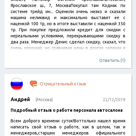
Ярославское ш., 7, МоскваПокупал там Кодиак по
системе трейд ин... Оценили очень низко и сказали
машина неликвид и максимально выставят её с
наценкой 100 тр, но в итоге выставили с наценкой 350
тр. При покупке предложили кредит для скидки с
нереальными условиями, перекрывающими скидку в
два раза. Менеджер Денис сделал скидку, сказал, что
очень хорошую, но сравнивая цены в других салонах и
отзывы других новых владельцев автомобилей
Шкода... Думаю скидки плюс минус одинаковые (никто в
Ответить (1)
убыток работать не будет). Оформление купли-
продажи было очень долгим (сказали приезжать к 11, в
итоге вышли из салона около 16), при…
Отрицательный отзыв
Андрей
(Москва)
22/12/2019
Подробный отзыв о работе персонала автосалона
Всем доброго времени суток!Воттолько нашел время
написать свой отзыв о работе, как в целом, так и
менеджеров,старших менеджеров официального