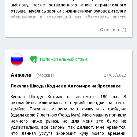
шаблону, после оставленного мною отрицателного
отзыва, начались звонки с извинениями руководителя и
обещаниями в следующий раз обеспечить чистку
салона и получить отличную скидку. Мною был изменён
отзыв на полжительный, но чуда после посещения во
Ответить (1)
второй раз не случилось, никакой чистки салона и
никакой скидки, обещание директора лично всретиться
и разрулить вопросы тоже не произошло. Ценник на
работы "конский" в 1,5-2…
Положительный отзыв
Анжела
(Москва)
27/03/2022
Покупка Шкоды Кодиак в Автомире на Ярославке
Купила Шкоду Кодиак на автомате 180 л.с. В
автомобиль влюбилась с первой поездки на тест-
драйве. Покупала машину за наличку и в трейд-ин
(сдала свою 7-летнюю Форд Кугу). Мою машину приняли
немного ниже рынка, но для меня это было не
удивительно, все салоны так делают. Мне нравится,
что данная услуга экономит кучу моего времени.