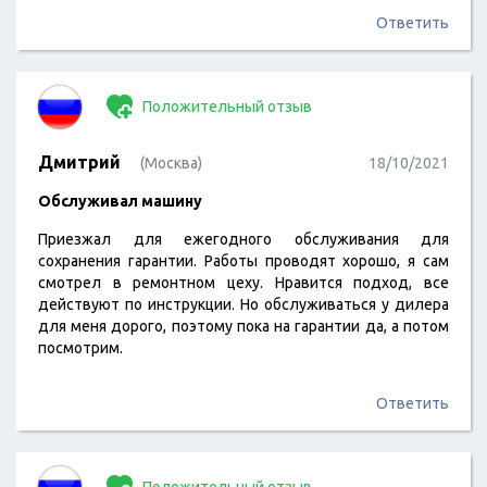
досталось) Он мне рассказал много интересного про
это авто.Оказывается данный а/м при сдаче в Трейд-Ин
Ответить
данного сервиса был укомплектован полностью т.е ВСЁ
было. Техники принимавшие это авто, да думаю не
только это просто…
Положительный отзыв
Дмитрий
(Москва)
18/10/2021
Обслуживал машину
Приезжал для ежегодного обслуживания для
сохранения гарантии. Работы проводят хорошо, я сам
смотрел в ремонтном цеху. Нравится подход, все
действуют по инструкции. Но обслуживаться у дилера
для меня дорого, поэтому пока на гарантии да, а потом
посмотрим.
Ответить