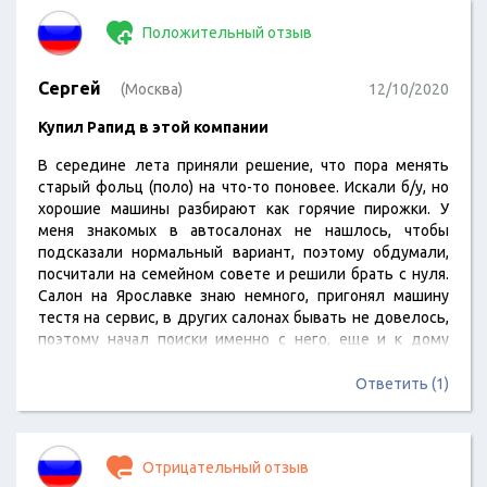
Положительный отзыв
Сергей
(Москва)
12/10/2020
Купил Рапид в этой компании
В середине лета приняли решение, что пора менять
старый фольц (поло) на что-то поновее. Искали б/у, но
хорошие машины разбирают как горячие пирожки. У
меня знакомых в автосалонах не нашлось, чтобы
подсказали нормальный вариант, поэтому обдумали,
посчитали на семейном совете и решили брать с нуля.
Салон на Ярославке знаю немного, пригонял машину
тестя на сервис, в других салонах бывать не довелось,
поэтому начал поиски именно с него, еще и к дому
ближе. На нем же и остановились. Менеджер с нами
работал порядочный, "завлекалова" не было. Честно
Ответить (1)
признался, что ту машину, которую мы хотим, придется
подождать. В итоге два с половиной…
Отрицательный отзыв