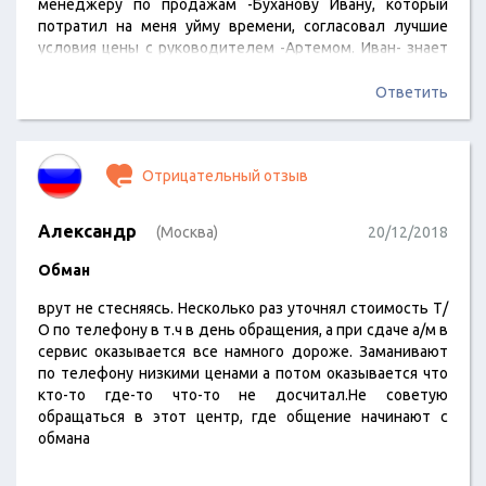
менеджеру по продажам -Буханову Ивану, который
потратил на меня уйму времени, согласовал лучшие
условия цены с руководителем -Артемом. Иван- знает
свое дело! Рекомендую.Так же благодарю менеджера
кредитного отдела -Евгению, которая подобрала
Ответить
наилучшие условия по кредиту и по страхованию.
Ребята- Удачи Вам и Отличных продаж! Мы остались
довольны, все на высшем уровне.
Отрицательный отзыв
Александр
(Москва)
20/12/2018
Обман
врут не стесняясь. Несколько раз уточнял стоимость Т/
О по телефону в т.ч в день обращения, а при сдаче а/м в
сервис оказывается все намного дороже. Заманивают
по телефону низкими ценами а потом оказывается что
кто-то где-то что-то не досчитал.Не советую
обращаться в этот центр, где общение начинают с
обмана