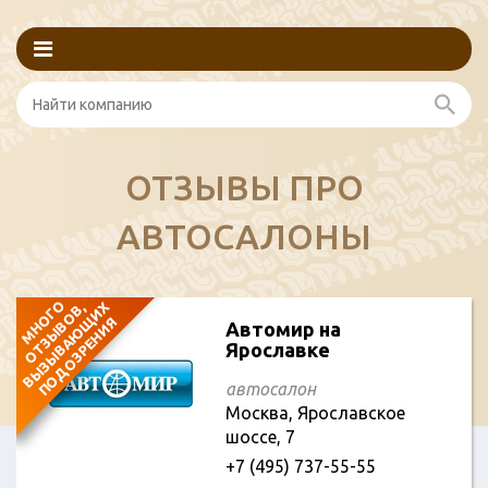
ОТЗЫВЫ ПРО
АВТОСАЛОНЫ
М
Н
О
Г
О
О
Т
З
Ы
В
О
В
В
Ы
З
Ы
В
А
Ю
И
Х
П
О
Д
О
З
Р
Е
Н
И
,
Щ
Я
Автомир на
Ярославке
автосалон
Москва, Ярославское
шоссе, 7
+7 (495) 737-55-55