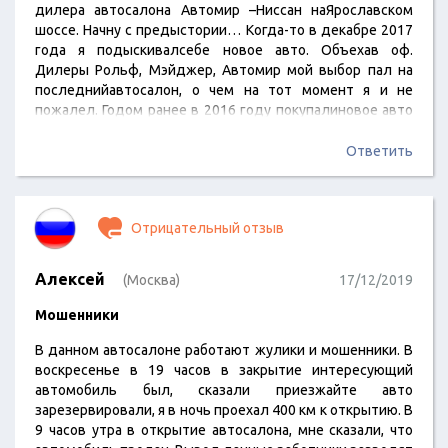
дилера автосалона Автомир –Ниссан наЯрославском
шоссе. Начну с предыстории… Когда-то в декабре 2017
года я подыскивалсебе новое авто. Объехав оф.
Дилеры Рольф, Мэйджер, Автомир мой выбор пал на
последнийавтосалон, о чем на тот момент я и не
пожалел. Годом ранее в 2016 году покупалиновое авто
своему родственнику в Рольфе. Отношение продавца
на тот момент,порадовало. Однако в 2017 году, по
Ответить
моему убеждению автосалон Автомир-Ниссан на
Ярославскомшоссе был на высоте по качеству услуг. И
когда в 2017 году под конец годаменеджер, старший
Отрицательный отзыв
менеджер…
Алексей
(Москва)
17/12/2019
Мошенники
В данном автосалоне работают жулики и мошенники. В
воскресенье в 19 часов в закрытие интересующий
автомобиль был, сказали приезжайте авто
зарезервировали, я в ночь проехал 400 км к открытию. В
9 часов утра в открытие автосалона, мне сказали, что