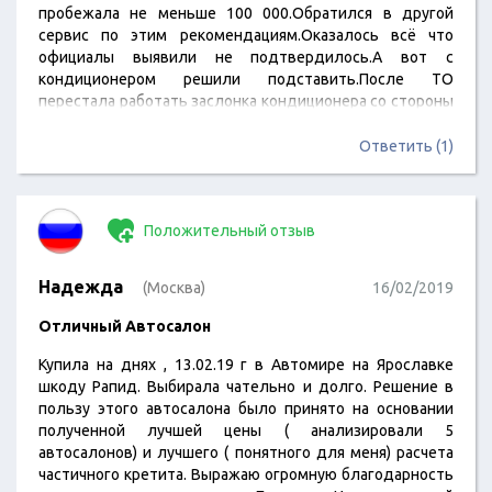
пробежала не меньше 100 000.Обратился в другой
сервис по этим рекомендациям.Оказалось всё что
официалы выявили не подтвердилось.А вот с
кондиционером решили подставить.После ТО
перестала работать заслонка кондиционера со стороны
водителя.Пришлось самому разбираться оказалось они
фишку питания и управления движка заслонки не
Ответить (1)
воткнули мне кажется нарочно так как я отказался от их
услуг по ремонту.Так что будте осторожней не всем
официалам можно доверять.
Положительный отзыв
Надежда
(Москва)
16/02/2019
Отличный Автосалон
Купила на днях , 13.02.19 г в Автомире на Ярославке
шкоду Рапид. Выбирала чательно и долго. Решение в
пользу этого автосалона было принято на основании
полученной лучшей цены ( анализировали 5
автосалонов) и лучшего ( понятного для меня) расчета
частичного кретита. Выражаю огромную благодарность