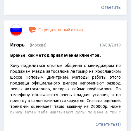
замечательный, грамотный специалист, мастер своего
дела. Покупка нового авто было по трейд-ин , пока наше
Ответить
авто проходила технический осмотр, Дмитрий любезно
нам предоставил автомобиль в замен от салона (что не
мало важно). Хочу заметить, что не один из посещаемых
Отрицательный отзыв
нами салонов не предоставлял…
Игорь
(Москва)
10/08/2019
Вранье, как метод привлечения клиентов.
Хочу поделиться опытом общения с менеджером по
продажам Мазда автосалона Автомир на Ярославском
шоссе Поповым Дмитрием. Методы работы этого
продавца официального дилера напоминают развод
левых автосалонов, которых сейчас поубавилось. По
телефону объявляются очень сладкие условия, а по
приезду в салон начинается карусель. Сначала оценщик
трейд-ин оценивает твою машину на 200000р. ниже
рынка, затем тебе навязывают допы по цене в три с
половиной раза выше рынка. После каждого кабинета я
спрашивал Дмитрия Попова, зачем все эти действия,
Ответить (1)
если по телефону была озвучена конкретная цена на