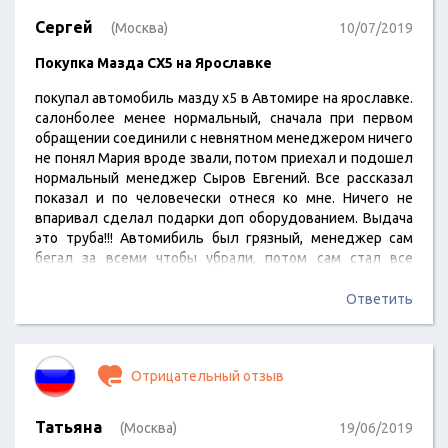
Сергей
(Москва)
10/07/2019
Покупка Мазда СХ5 на Ярославке
покупал автомобиль мазду х5 в Автомире на ярославке.
салонболее менее нормальный, сначала при первом
обращении соединили с невнятном менеджером ничего
не понял Мария вроде звали, потом приехал и подошел
нормальный менеджер Сыров Евгений. Все рассказал
показал и по человечески отнеся ко мне. Ничего не
впаривал сделал подарки доп оборудованием. Выдача
это труба!!! Автомибиль был грязный, менеджер сам
бегал за всеми чтобы убрали, потом сам стал все
протирать красавчик +5. Страховка так себе. В целом как
и везде, главное менеджер! Мне с ним повезло
Ответить
отличный парень. А так 4- за подготовку авто.
Отрицательный отзыв
Татьяна
(Москва)
19/06/2019