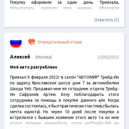
Покупку оформили за один день. Приехала,
прокатилась, оценили мою машину, оформили
документы и готово. Очень понравилось работать с
менеджером Елисеевым Кириллом. Нашли с ним общий
Ответить (1)
язык. В общем салон понравился, на нулевое ТО приеду
в этот салон.
Отрицательный отзыв
Алексей
(Москва)
23/02/2022
Моё авто разграблено
Приехал 9 февраля 2022г в салон "АВТОМИР" Трейд-Ин
по адресу Ярославское шоссе дом 7 за автомобилем
Шкода Yeti. Продавал мне её сотрудник отдела Трейд-
Ин Сафронов Артём. Хочу поблагодарить этого
сотрудника за помощь в покупке данного а/м. Когда
сделка состоялась, я был практически счастлив,сбылась
мечта идиота). Но через 10 дней после покупки я
встрелился с бывшем хозяином этого авто т.к он мне
отдал летнюю резину(хоть этого им(Трейд-Ин) не