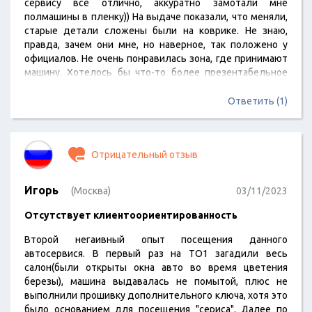
сервису все отлично, аккуратно замотали мне
полмашины в пленку)) На выдаче показали, что меняли,
старые детали сложены были на коврике. Не знаю,
правда, зачем они мне, но наверное, так положено у
официалов. Не очень понравилась зона, где принимают
машину. Хотелось бы что-то более презентабельное
для такого дилера. Ну и ценник, конечно, не гаражного
уровня.
Ответить (1)
Отрицательный отзыв
Игорь
(Москва)
03/11/2023
Отсутствует клиентоориентированность
Второй негаивный опыт посещения данного
автосервися. В первый раз на ТО1 загадили весь
салон(были открыты окна авто во время цветения
березы), машина выдавалась не помытой, плюс не
выполнили прошивку дополнительного ключа, хотя это
было основанием для посещения "сериса". Далее по