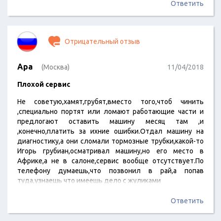
Ответить
Отрицательный отзыв
Ара
(Москва)
11/04/2018
Плохой сервис
Не советую,хамят,грубят,вместо того,чтоб чинить
,специально портят или ломают работающие части и
предлогают оставить машину месяц там ,и
,конечно,платить за ихние ошибки.Отдал машину на
диагностику,а они сломали тормозные трубки,какой-то
Игорь грубиан,осматривал машину,но его место в
Африке,а не в салоне,сервис вообще отсутствует.По
телефону думаешь,что позвонил в рай,а попав
туда,узнаешь что имеешь дело с жуликами
Ответить