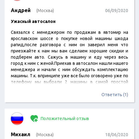
Андрей
(Москва)
06/09/2020
Ужасный автосалон
Связался с менеджером по продажам в явтомир на
ярославском шоссе о покупке новой машины шкода
рапид,после разговора с ним он заверил меня что
приезжайте к нам мы вам сделаем хорошие скидки и
подберем авто. Сажусь в машину и еду через весь
город к ним с женой.Приехав в автосалон нашли нашего
менеджера и начали с ним обсуждать комплектацию
машины. Т.к. впринципе уже все было оговорено уже по
телефону мы выбрали 2 машины в самой простой
комплектации актив. По телефону также было
оговорено, что нам их покажут. Но менеджер ответил
Ответить (1)
что на площадку не попадем т.к.сегодня
выходной.Повозмущавшись, что мы ехали к ним…
Положительный отзыв
Михаил
(Москва)
18/06/2020