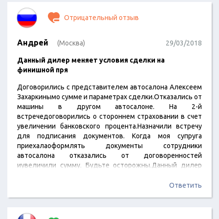
Отрицательный отзыв
Андрей
(Москва)
29/03/2018
Данный дилер меняет условия сделки на
финишной пря
Договорились с представителем автосалона Алексеем
Захаркинымо сумме и параметрах сделки.Отказались от
машины в другом автосалоне. На 2-й
встречедоговорились о стороннем страховании в счет
увеличении банковского процента.Назначили встречу
для подписания документов. Когда моя супруга
приехалаоформлять документы сотрудники
автосалона отказались от договоренностей
иувеличили сумму. Будьте осторожны.Данный дилер
меняет условия сделки на финишной прямой, ставя Вас
перед фактом,выливая клиенту поток ненужных
Ответить
оправданий. В итоге потраченное время и нервы
ипотеря варианта ам в другом автосалоне. Сумму брони
решил оставить этим нечестнымлюдям, себе в