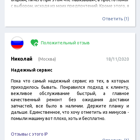
с выбором, исходя из моих предпочтений. Кроме этого, я
получил отличные скидки. Кирилл поддерживал на
протяжении всей сделки. Отмечу работу Алексея
Ответить (1)
Костоняна, который занимался сдаваемым по
программе Трейд ин старым автомобилем. Все было
сделано четко, быстро, прозрачно. Страховки оформил
Положительный отзыв
на месте, причём на очень привлекательных условиях,
за что страховщикам отдельное спасибо. Автомир…
Николай
(Москва)
18/11/2020
Надежный сервис
Пока что самый надежный сервис из тех, в которых
приходилось бывать. Понравился подход к клиенту,
вежливое обслуживание быстрый, а главное
качественный ремонт без ожидания доставки
запчастей, все было в наличии. Держите планку и
дальше. Единственное, что хочу отметить из минусов -
помыли машину вот плохо, хоть и бесплатно.
Отзывы с этого IP