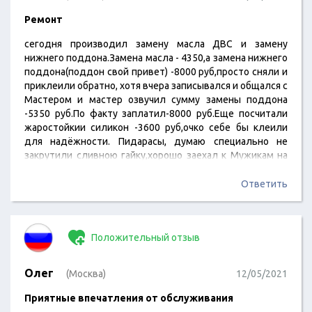
Ремонт
сегодня производил замену масла ДВС и замену
нижнего поддона.Замена масла - 4350,а замена нижнего
поддона(поддон свой привет) -8000 руб,просто сняли и
приклеили обратно, хотя вчера записывался и общался с
Мастером и мастер озвучил сумму замены поддона
-5350 руб.По факту заплатил-8000 руб.Еще посчитали
жаростойкии силикон -3600 руб,очко себе бы клеили
для надёжности. Пидарасы, думаю специально не
закрутили сливною гайку,хорошо заехал к Мужикам на
Сход-развал,мужики зовут и говорят,а у Вас сливная
гайка не закручена и масло капает.Так-что обходите
Ответить
ребята Официальных Дилеров (Пидарасов)
стороной.Утром собирался в Казань, если б мужики на
Сход-развале не заметили,то пришёл бы "пиздец"
Положительный отзыв
Движку и попал бы на приличную…
Олег
(Москва)
12/05/2021
Приятные впечатления от обслуживания