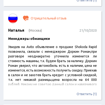
Ответить (1)
Отрицательный отзыв
Наталья
(Москва)
21/10/2020
Менеджеры обманщики
Увидев на Avito объявление о продаже Shokoda Rapid
позвонила, связали с менеджером Доркин Роман,при
разговоре неоднакратно уточнила изменится ли
стоимость машины, т.к. будем брать за наличку. Доркин
Роман уверил, что автомобиль есть в наличии, цена не
изменится, есть возможность получить скидку. Приехав
в салон и не захотев брать кредит с условной скидкой,
т.к. нет никакой разницы,цена возросла на 64 000
рублей. Никому не советую данный салон и навязчивого
менеджера ДОРКИНА РОМАНА. При звонке в др.
Автосалоны, все менеджеры отвечали честно, что такая
Ответить (1)
цена только в кредит и называли реальную цену при
оплате наличными.