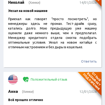
Николай
(Химки)
14/01/2026
Уехал на новой машине
Приехал как говорят "просто посмотреть", но
менеджеры здесь не промах. Тест-драйв сразу,
катались долго. Мою предыдущую уже машину
оценили даже немного выше, чем я предполагал.
Менеджер кредитного отдела смогла подобрать
оптимальные условия. Уехал на новом китайце с
отличным настроением и без дыры в кошельке.
Ответить
О
Т
З
Ы
В
В
Ы
З
Ы
В
А
Е
Т
О
Д
О
З
Р
Е
Н
И
П
Я
Положительный отзыв
Анна
(Химки)
12/01/2026
Всё прошло отлично