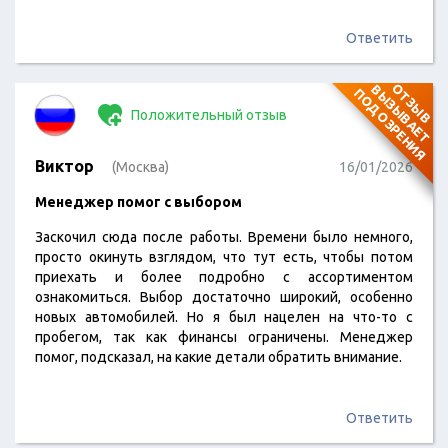
Ответить
О
Т
З
Ы
В
В
Ы
З
Ы
В
А
Е
Т
О
Д
О
З
Р
Е
Н
И
П
Я
Положительный отзыв
Виктор
(Москва)
16/01/2026
Менеджер помог с выбором
Заскочил сюда после работы. Времени было немного,
просто окинуть взглядом, что тут есть, чтобы потом
приехать и более подробно с ассортиментом
ознакомиться. Выбор достаточно широкий, особенно
новых автомобилей. Но я был нацелен на что-то с
пробегом, так как финансы ограничены. Менеджер
помог, подсказал, на какие детали обратить внимание.
Ответить