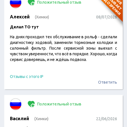
П
Я
Положительный отзыв
Алексей
(Химки)
08/07/2026
Делал ТО тут
На днях проходил тех обслуживание в рольф - сделали
диагностику ходовой, заменили тормозные колодки и
салонный фильтр. После сервисной зоны выехал с
чувством уверенности, что всё в порядке. Хорошо, когда
сервис доверяешь, и не ждёшь подвоха.
Отзывы с этого IP
Ответить
Положительный отзыв
Василий
(Химки)
22/06/2026