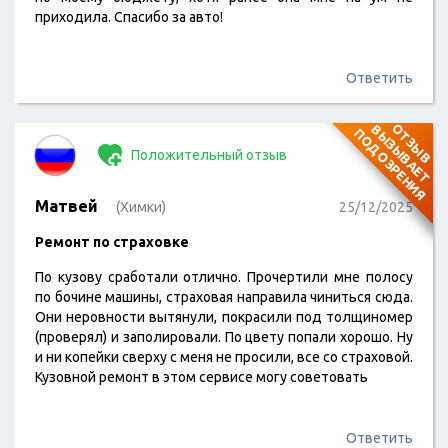
приходила. Спасибо за авто!
Ответить
О
Т
З
Ы
В
В
Ы
З
Ы
В
А
Е
Т
О
Д
О
З
Р
Е
Н
И
П
Я
Положительный отзыв
Матвей
(Химки)
25/12/2025
Ремонт по страховке
По кузову сработали отлично. Прочертили мне полосу
по бочине машины, страховая направила чиниться сюда.
Они неровности вытянули, покрасили под толщиномер
(проверял) и заполировали. По цвету попали хорошо. Ну
и ни копейки сверху с меня не просили, все со страховой.
Кузовной ремонт в этом сервисе могу советовать
Ответить