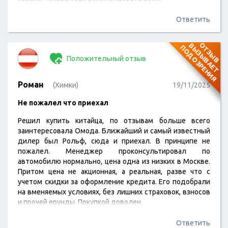
Ответить
О
Т
З
Ы
В
В
Ы
З
Ы
В
А
Е
Т
О
Д
О
З
Р
Е
Н
И
П
Я
Положительный отзыв
Роман
(Химки)
19/11/2025
Не пожалел что приехал
Решил купить китайца, по отзывам больше всего
заинтересовала Омода. Ближайший и самый известный
дилер был Рольф, сюда и приехал. В принципе не
пожалел. Менеджер проконсультировал по
автомобилю нормально, цена одна из низких в Москве.
Притом цена не акционная, а реальная, разве что с
учетом скидки за оформление кредита. Его подобрали
на вменяемых условиях, без лишних страховок, взносов
и прочей ерунды. Покупкой доволен.
Ответить