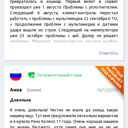
превратилась в кошмар. Первый визит в сервис
произошел уже 1 августа. Проблемы с уплотнителем.
Следующий 6 августа, климат-контроль перестал
работать + проблемы с мультимедиа. 22 сентября 0 ТО,
+ продолжение проблем с мультимедиа и датчики
удара вышли из строя. Следующий на манипуляторе
уже 23 октября- проблемы с акб. Дилер не решает
проблему. Проводит диагностику,не находит ошибок,
чудесным образом проблема пропадает и через месяц
все заново. Диагностика,конечно же, за счет
Ответить
клиента,ведь проблем не найдено. Один из мастеров,
когда задавали вопросы почему так, в принципе, дал
О
Т
З
Ы
В
В
Ы
З
Ы
В
А
Е
Т
О
Д
О
З
Р
Е
Н
И
П
Я
ответ:"А что Вы хотели? Это же…
Положительный отзыв
Анна
(Химки)
26/12/2025
Довольна
Я очень довольна! Честно не знала до конца, какую
машину ищу. Тут мне предложили несколько вариантов
и я купила Рено Колеоз 17 года. Очень хорошая машина
по моему бюджету, хотя ранее она мне на ум не