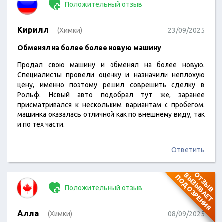
Положительный отзыв
Кирилл
(Химки)
23/09/2025
Обменял на более более новую машину
Продал свою машину и обменял на более новую.
Специалисты провели оценку и назначили неплохую
цену, именно поэтому решил соврешить сделку в
Рольф. Новый авто подобрал тут же, заранее
присматривался к нескольким вариантам с пробегом.
машинка оказалась отличной как по внешнему виду, так
и по тех части.
Ответить
О
Т
З
Ы
В
В
Ы
З
Ы
В
А
Е
Т
О
Д
О
З
Р
Е
Н
И
П
Я
Положительный отзыв
Алла
(Химки)
08/09/2025