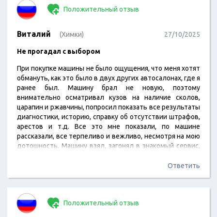
Положительный отзыв
Виталий
(Химки)
27/10/2025
Не прогадал с выбором
При покупке машины не было ощущения, что меня хотят
обмануть, как это было в двух других автосалонах, где я
ранее был. Машину брал не новую, поэтому
внимательно осматривал кузов на наличие сколов,
царапин и ржавчины, попросил показать все результаты
диагностики, историю, справку об отсутствии штрафов,
арестов и т.д. Все это мне показали, по машине
рассказали, все терпеливо и вежливо, несмотря на мою
дотошность. Машину взял, загонял в знакомый сервис,
мне сказали, что хорошая. Наконец-то я не прогадал с
салоном и купил честный авто.
Ответить
Положительный отзыв