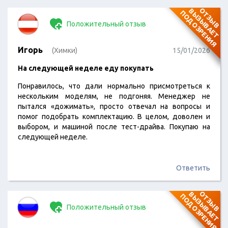
О
Т
З
Ы
В
В
Ы
З
Ы
В
А
Е
Т
О
Д
О
З
Р
Е
Н
И
П
Я
Положительный отзыв
Игорь
(Химки)
15/01/2026
На следующей неделе еду покупать
Понравилось, что дали нормально присмотреться к
нескольким моделям, не подгоняя. Менеджер не
пытался «дожимать», просто отвечал на вопросы и
помог подобрать комплектацию. В целом, доволен и
выбором, и машиной после тест-драйва. Покупаю на
следующей неделе.
Ответить
О
Т
З
Ы
В
В
Ы
З
Ы
В
А
Е
Т
О
Д
О
З
Р
Е
Н
И
П
Я
Положительный отзыв