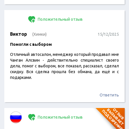
Положительный отзыв
Виктор
(Химки)
15/12/2025
Помогли с выбором
Отличный автосалон, менеджер который продавал мне
Чанган Алсвин - действительно специалист своего
дела, помог с выбором, все показал, рассказал, сделал
скидку. Вся сделка прошла без обмана, да ещё и с
подарками.
Ответить
О
Т
З
Ы
В
В
Ы
З
Ы
В
А
Е
Т
О
Д
О
З
Р
Е
Н
И
П
Я
Положительный отзыв