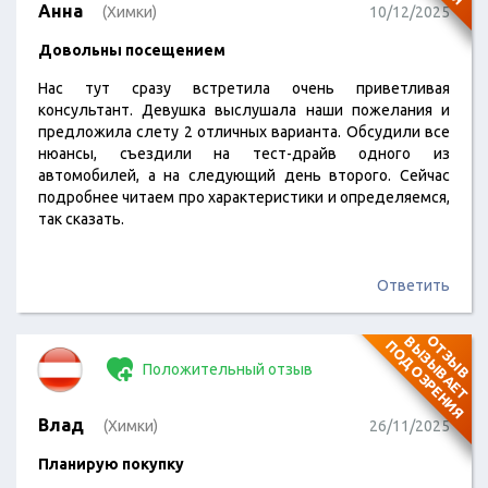
Анна
(Химки)
10/12/2025
Довольны посещением
Нас тут сразу встретила очень приветливая
консультант. Девушка выслушала наши пожелания и
предложила слету 2 отличных варианта. Обсудили все
нюансы, съездили на тест-драйв одного из
автомобилей, а на следующий день второго. Сейчас
подробнее читаем про характеристики и определяемся,
так сказать.
Ответить
О
Т
З
Ы
В
В
Ы
З
Ы
В
А
Е
Т
О
Д
О
З
Р
Е
Н
И
П
Я
Положительный отзыв
Влад
(Химки)
26/11/2025
Планирую покупку