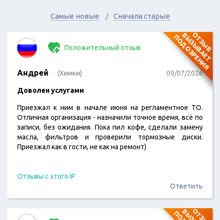
Самые новые
Сначала старые
О
Т
З
Ы
В
В
Ы
З
Ы
В
А
Е
Т
О
Д
О
З
Р
Е
Н
И
П
Я
Положительный отзыв
Андрей
(Химки)
09/07/2026
Доволен услугами
Приезжал к ним в начале июня на регламентное ТО.
Отличная организация - назначили точное время, всё по
записи, без ожидания. Пока пил кофе, сделали замену
масла, фильтров и проверили тормозные диски.
Приезжал как в гости, не как на ремонт)
Отзывы с этого IP
Ответить
О
Т
З
Ы
В
В
Ы
З
Ы
В
А
Е
Т
О
Д
О
З
Р
Е
Н
И