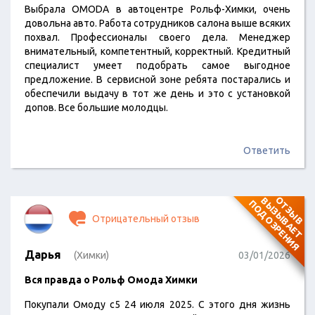
Выбрала OMODA в автоцентре Рольф-Химки, очень
довольна авто. Работа сотрудников салона выше всяких
похвал. Профессионалы своего дела. Менеджер
внимательный, компетентный, корректный. Кредитный
специалист умеет подобрать самое выгодное
предложение. В сервисной зоне ребята постарались и
обеспечили выдачу в тот же день и это с установкой
допов. Все большие молодцы.
Ответить
О
Т
З
Ы
В
В
Ы
З
Ы
В
А
Е
Т
О
Д
О
З
Р
Е
Н
И
П
Я
Отрицательный отзыв
Дарья
(Химки)
03/01/2026
Вся правда о Рольф Омода Химки
Покупали Омоду с5 24 июля 2025. С этого дня жизнь